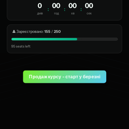
0
00
00
00
:
:
:
днів
год
хв
сек
👤
Зареєстровано:
155
/
250
95 seats left
Продаж курсу - старт у березні