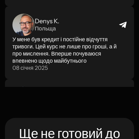
Denys K.
Польща
У мене був кредит і постійне відчуття
тривоги. Цей курс не лише про гроші, а й
про мислення. Вперше почуваюся
впевнено щодо майбутнього
08 січня 2025
Marta S.
Іспанія
Зручно, практично, без води. Проходила у
перервах між роботою й дитиною.
Найбільше сподобались шаблони для
Ще не готовий до
бюджету — дуже зручні.